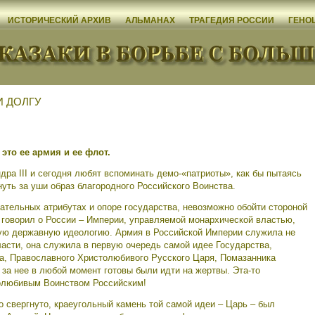
ИСТОРИЧЕСКИЙ АРХИВ
АЛЬМАНАХ
ТРАГЕДИЯ РОССИИ
ГЕНО
 ДОЛГУ
то ее армия и ее флот.
а III и сегодня любят вспоминать демо-«патриоты», как бы пытаясь
нуть за уши образ благородного Российского Воинства.
ательных атрибутах и опоре государства, невозможно обойти стороной
II говорил о России – Империи, управляемой монархической властью,
ую державную идеологию. Армия в Российской Империи служила не
асти, она служила в первую очередь самой идее Государства,
а, Православного Христолюбивого Русского Царя, Помазанника
 за нее в любой момент готовы были идти на жертвы. Эта-то
олюбивым Воинством Российским!
вергнуто, краеугольный камень той самой идеи – Царь – был