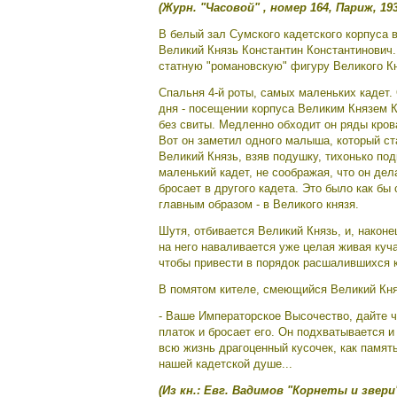
(Журн. "Часовой" , номер 164, Париж, 193
В белый зал Сумского кадетского корпуса 
Великий Князь Константин Константинович.
статную "романовскую" фигуру Великого Кн
Спальня 4-й роты, самых маленьких кадет.
дня - посещении корпуса Великим Князем К
без свиты. Медленно обходит он ряды кров
Вот он заметил одного малыша, который ст
Великий Князь, взяв подушку, тихонько по
маленький кадет, не соображая, что он дел
бросает в другого кадета. Это было как бы
главным образом - в Великого князя.
Шутя, отбивается Великий Князь, и, наконе
на него наваливается уже целая живая ку
чтобы привести в порядок расшалившихся ка
В помятом кителе, смеющийся Великий Княз
- Ваше Императорское Высочество, дайте ч
платок и бросает его. Он подхватывается и
всю жизнь драгоценный кусочек, как памят
нашей кадетской душе...
(Из кн.: Евг. Вадимов "Корнеты и звери"