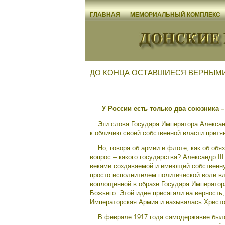
ГЛАВНАЯ
МЕМОРИАЛЬНЫЙ КОМПЛЕКС
ДО КОНЦА ОСТАВШИЕСЯ ВЕРНЫМИ
У России есть только два союзника – э
Эти слова Государя Императора Александр
к обличию своей собственной власти притя
Но, говоря об армии и флоте, как об обяз
вопрос – какого государства? Александр I
веками создаваемой и имеющей собственн
просто исполнителем политической воли вл
воплощенной в образе Государя Император
Божьего. Этой идее присягали на верность,
Императорская Армия и называлась Христ
В феврале 1917 года самодержавие было с