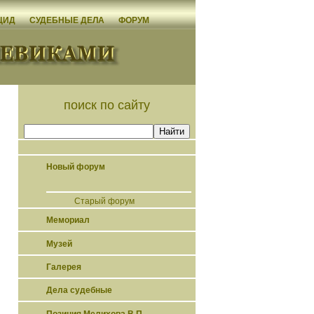
ЦИД
СУДЕБНЫЕ ДЕЛА
ФОРУМ
поиск по сайту
Новый форум
Старый форум
Мемориал
Музей
Галерея
Дела судебные
Позиция Мелихова В.П.