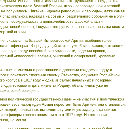
 и Армией. Новые власти, избавившись от фундамента государства,
триотическую идею Великой России, якобы освобожденной и готовой
се не получалось. Никакие «идеалы революции и свободы», даже самая
я спасительной, надежда на созыв Учредительного собрания не могли,
веры в несокрушимость и непоколебимость Царской власти,
деи, своей основы, Государство рушилось на глазах, попытки спасти
смертной агонии…
ия сказался на бывшей Императорской Армии, особенно на ее
асти – офицерах. В предыдущей статье уже было сказано, что многие
 военную среду всеобщей разнузданности, падения нравов,
 прямой «классовой» вражды, унижений и оскорблений, кровавых
каться с мыслью о расставании с дорогими каждому сердцу и
ого и почетного служения своему Отечеству, служения Российской
го корпуса в 1917 году – одна из самых печальных и позорных
е люди, готовые отдать жизнь за Родину, объявлялись уже не
нархической реакции…
ной политической государственной идеи – не участия в политической
вающей весь народ идеи Армия перестает быть Армией, она становится,
х людей, призванных выполнить ту или иную задачу, становится
ие офицеры хорошо понимали это в 1917 году. Но остановить
ению, не могли.
ся верным своему воинскому долгу, пришлось дать первый бой