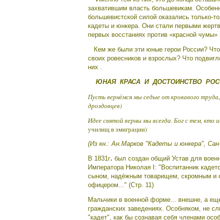
захватившим власть большевикам. Особен
большевистской силой оказались только-т
кадеты и юнкера. Они стали первыми жертв
первых восстаниях против «красной чумы»
Кем же были эти юные герои России? Что 
своих ровесников и взрослых? Что подвиг
них .
ЮНАЯ КРАСА И ДОСТОИНСТВО РОС
Пусть вернёмся мы седые от кровавого труда,/
дроздовцев)
Идее святой верны мы всегда. Бог с тем, кто и
училищ в эмиграции)
(Из кн.: Ан.Марков "Кадеты и юнкера", Сан
В 1831г
.
был создан общий Устав для военн
Императора Николая I: "Воспитанник кадет
сыном, надёжным товарищем, скромным и 
офицером..." (Стр. 11)
Мальчики в военной форме... внешне, а еще
гражданских заведениях. Особняком, не сл
"кадет", как бы сознавая себя членами ос