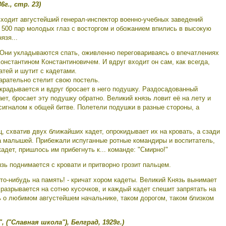
6г., стр. 23)
входит августейший генерал-инспектор военно-учебных заведений
 500 пар молодых глаз с восторгом и обожанием впились в высокую
язя...
 Они укладываются спать, оживленно переговариваясь о впечатлениях
онстантином Константиновичем. И вдруг входит он сам, как всегда,
атей и шутит с кадетами.
арательно стелит свою постель.
дкрадывается и вдруг бросает в него подушку. Раздосадованный
ает, бросает эту подушку обратно. Великий князь ловит её на лету и
 сигналом к общей битве. Полетели подушки в разные стороны, а
ц, схватив двух ближайших кадет, опрокидывает их на кровать, а сзади
ча малышей. Прибежали испуганные ротные командиры и воспитатель,
дет, пришлось им прибегнуть к... команде: "Смирно!"
ь поднимается с кровати и притворно грозит пальцем.
то-нибудь на память! - кричат хором кадеты. Великий Князь вынимает
 разрывается на сотню кусочков, и каждый кадет спешит запрятать на
ь о любимом августейшем начальнике, таком дорогом, таком близком
, ("Славная школа"), Белград, 1929г.)