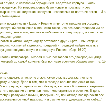
ом случае, с некоторым осуждением. Кадетские корпуса... жили
м воздухом. Их мировоззрение было ясным и простым, и это
тарых стенах кадетских корпусов, независимо от цвета их погон... И в
ы были едины...
ви и преданности к Царю и Родине и никто не твердил им о долге,
корпусной обстановке было нечто такое, что без слов говорило им об
детской душе о том, что она приобщалась к тому миру, где смерть за
еющееся дело...
и потом в жизни, кадет кадету оставался друг и брат... Мы, старые
следних носителей кадетских преданий и традиций найдет отзвук в
суждено создать новую и свободную Россию. (Стр. 16-20)
ий волей императора Николая II был поставлен его двоюродный дядя
который до самой кончины был во главе военного образования, т.е. 15
исьме:
ен к кадетам, и никто не знает, какое счастье доставляет мне
оту и ласку. Дело в том, что я гораздо больше получаю от них,
бом корпусе, во время моих обьездов, как мое сближение с кадетами
, что прощание с ними причиняет мне огромное огорчение. В день
тоящей разлукой с ними и, поверишь ли, при отходе поезда почти все
сстовании со мной навзрыд, и я сам не могу удержаться от слёз..."