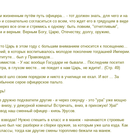
м жизненным путём путь офицера... - тот должен знать, для чего и на
 и сознательно согласиться со всем, что ждет его в грядущем в виде
ерез все огни и стремись к одному: быть ловким, "отчетливым",
 и верным. Верным Богу, Царю, Отечеству, долгу, оружию,
 что Царь в этом году с большим вниманием относится к посещению...
ний, в которых воспитывалось молодое поколение тогдашней Империи.
итуте... был у Правоведов...
ссимистов. - У нас вообще Государи не бывали... Последним посетил
тра, в глухом месте... не поедет к нам Царь, не ждите!.. (Стр. 49)
всё шло своим порядком и никто в училище не ехал. И вот ... За
обычное серое офицерское пальто.
рь!
е дружно подхватили другие - и через секунду - это "ура" уже мощно
 внизу, у дежурной комнаты! Встречать, вниз, в прихожую! Ура!"
вод наш сменный офицер - князь Урусов.
о взводах! Нужно спешить в класс и в манеж - начинаются строевые
ьно был час разборки и сборки оружия, за которым уже шла езда. Как
лассы, тогда как другие смены торопливо бежали на манеж.