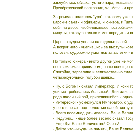
заклубились облака густого пара, мешавше
Преображенский полковник, улыбаясь и при
Загремело, полилось "ура", которому уже н
царские сани - и офицеры, и юнкера, и "шт
себя на дворы изобиловавшее постройками
минуты, которую только и мог породить и вы
Царь с трудом уселся на сиденье саней.
А вокруг него - уцепившись за выступы коз
полозья, судорожно ухватясь за залетки -
Но только юнкера - никто другой уже не мо
неотъемлемая привилегия, наше освященно
Спокойно, терпеливо и величественно сиде
четырехугольной голубой шапке...
- Ну, с Богом! - сказал Император. И кони 
усилие требовалось большое!.. Двигались 
рода пчелиный рой, прилепившийся к одном
- Интересно! - усмехнулся Император, с у
у него в ногах, под полостью саней, согнув
- Всего восемнадцать человек, Ваше Велич
- Недурно... - еще более весело сказал Гос
- Ещё бы, Ваше Величество! Очень!..
- Дайте что-нибудь на память, Ваше Величес