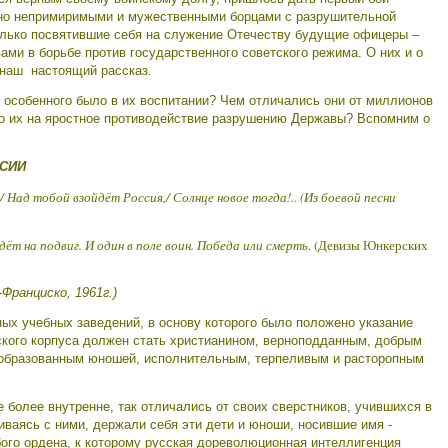
но непримиримыми и мужественными борцами с разрушительной
олько посвятившие себя на служение Отечеству будущие офицеры –
ами в борьбе против государственного советского режима. О них и о
 наш настоящий рассказ.
особенного было в их воспитании? Чем отличались они от миллионов
ло их на яростное противодействие разрушению Державы? Вспомним о
СИИ
 Над тобой взойдёт Россия,/ Солнце новое тогда!.. (Из боевой песни
дёт на подвиг. И один в поле воин. Победа или смерть
. (Девизы Юнкерских
-Франциско, 1961г.)
ых учебных заведений, в основу которого было положено указание
ского корпуса должен стать христианином, верноподданным, добрым
образованным юношей, исполнительным, терпеливым и расторопным
 более внутренне, так отличались от своих сверстников, учившихся в
иваясь с ними, держали себя эти дети и юноши, носившие имя -
обого ордена, к которому русская дореволюционная интеллигенция