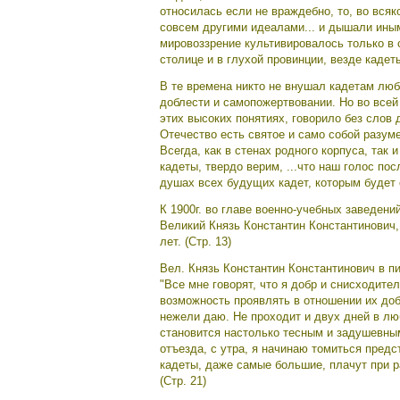
относилась если не враждебно, то, во всяк
совсем другими идеалами... и дышали ины
мировоззрение культивировалось только в с
столице и в глухой провинции, везде кадет
В те времена никто не внушал кадетам люб
доблести и самопожертвовании. Но во всей 
этих высоких понятиях, говорило без слов 
Отечество есть святое и само собой разум
Всегда, как в стенах родного корпуса, так 
кадеты, твердо верим, ...что наш голос по
душах всех будущих кадет, которым будет 
К 1900г. во главе военно-учебных заведен
Великий Князь Константин Константинович, 
лет. (Стр. 13)
Вел. Князь Константин Константинович в п
"Все мне говорят, что я добр и снисходител
возможность проявлять в отношении их добр
нежели даю. Не проходит и двух дней в лю
становится настолько тесным и задушевным
отъезда, с утра, я начинаю томиться предс
кадеты, даже самые большие, плачут при ра
(Стр. 21)