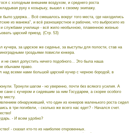
гося с холодным внешним воздухом, и среднего роста
кладывая руку к козырьку, вышел к своему экипажу.
е было удержа... Всё смешалось вокруг того места, где находились
атские из манежа", и всё разношерстное и рабочее, что выбросило из
 и службами училище - всё жило необычною, пламенною жизнью
звать царский приезд. (Стр. 53)
ел кучера, за царское же сиденье, за выступы для полости, став на
 виноградными гроздьями повисли юнкера.
г и не смел допустить ничего подобного... Это была наша
е обычаем право.
л над всеми нами большой царский кучер с черною бородой, в
тронули. Тронули шагом - но уверенно, почти без всякого усилия. А
не сани с кучером и сидевшим за ним Государем, а скорее особого
у месту.
дивлением обнаруживший, что один из юнкеров маленького роста сидел
шись в три погибели, - сколько же всего нас едет? - Начался счет.
ество!
ударь. - И всем удобно?
тво! - сказал кто-то из наиболее откровенных.