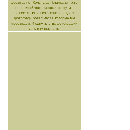
доезжает от Кёльна до Парижа за три с
половиной часа, заезжая по пути в
Брюссель. И вот из окошка поезда я
фотографировал места, которые мы
проезжаем. И одну из этих фотографий
хочу вам показать.