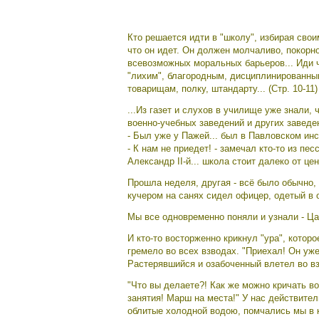
Кто решается идти в "школу", избирая свои
что он идет. Он должен молчаливо, покорно
всевозможных моральных барьеров... Иди ч
"лихим", благородным, дисциплинированным
товарищам, полку, штандарту... (Стр. 10-11)
...Из газет и слухов в училище уже знали,
военно-учебных заведений и других заведе
- Был уже у Пажей... был в Павловском инст
- К нам не приедет! - замечал кто-то из пе
Александр II-й... школа стоит далеко от цен
Прошла неделя, другая - всё было обычно, 
кучером на санях сидел офицер, одетый в 
Мы все одновременно поняли и узнали - Ца
И кто-то восторженно крикнул "ура", которо
гремело во всех взводах. "Приехал! Он уже
Растерявшийся и озабоченный влетел во вз
"Что вы делаете?! Как же можно кричать в
занятия! Марш на места!" У нас действител
облитые холодной водою, помчались мы в к