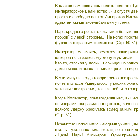
В классе нам пришлось сидеть недолго. Гд
Императорское Величество", - и спустя две
просто и свободно вошел Император Никола
адьютантскими аксельбантами у плеча.
Царь среднего роста, с чистым и белым л
пробор" с левой стороны... На ногах прос
фуражка с красным околышем. (Стр. 50-51)
Император, улыбаясь, осмотрел наши ряды, 
юнкеров по стрелковому делу и уставам.
Кто-то, отвечая у доски - неожиданно запут
дальнейшее и вывел "плавающего" на верну
В эти минуты, когда говорилось о построен
исчез в классе Император... у косяка окн
уставные построения, так как всё, что гов
Когда Император, поблагодарив нас, выше
офицерами, направился в церковь, а из неё
всякого удержу бросились вслед за ним, 
(Стр. 51)
Незаметно наполнились людьми училищные 
школы - уже наполнила густая, пестрая и 
- Царь!.. Царь!.. У юнкеров... Один приеха