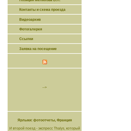
Контакты и схема проезда
Видеоархив
Фотогалерея
Ссылки
Заявка на посещение
-->
Ярлыки: фотоотчеты, Франция
И второй поезд - экспресс Thalys, который