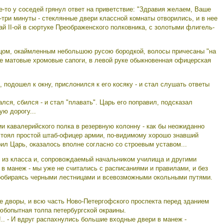
е-то у соседей грянул ответ на приветствие: "Здравия желаем, Ваше
-три минуты - стеклянные двери классной комнаты отворились, и в нее
й II-ой в сюртуке Преображенского полковника, с золотыми флигель-
ицом, окаймленным небольшою русою бородкой, волосы причесаны "на
тые матовые хромовые сапоги, в левой руке обыкновенная офицерская
подошел к окну, прислонился к его косяку - и стал слушать ответы
ался, сбился - и стал "плавать". Царь его поправил, подсказал
ю дорогу...
ии кавалерийского полка в резервную колонну - как бы неожиданно
а стоял простой штаб-офицер армии, по-видимому хорошо знавший
орил Царь, оказалось вполне согласно со строевым уставом...
л из класса и, сопровождаемый начальником училища и другими
 в манеж - мы уже не считались с расписаниями и правилами, и без
пробираясь черными лестницами и всевозможными окольными путями.
дворы, и всю часть Ново-Петергофского проспекта перед зданием
любопытная толпа петербургской окраины.
л!.. - И вдруг распахнулись большие входные двери в манеж -