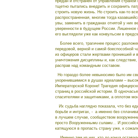
предан и отстранен от управления страной
тщетно пытались внедрить и сохранить па
строить новую жизнь. Но строить как-то в
распространенная, многим тогда казавшейс
увы, заменить в гражданах отнятой у них 
уверенности в будущем России. Лишенное и
его выглядели уже как конвульсии в пред
Более всего, трагичнее процесс разложен
передовой, верной и самой боеспособной ч
из офицеров стали жертвами проникшей и в
уничтожения дисциплины и, как следствие,
расправ над командным составом.
Но гораздо более невыносимо было им свы
укоренившимися в душах идеалами – высок
Императорской Короне! Трагедия офицерско
страниц в российской истории. В одночась
спасителями и защитниками, а оплотом мо
Их судьба наглядно показала, что без еди
борьбе и интригах, - а именно без сплачи
в лучшем случае, сообществом вооруженны
просто
Вооруженными силами
… И российск
катящуюся в пропасть страну уже, к сожал
Именно тем из них, кто до конца оставал