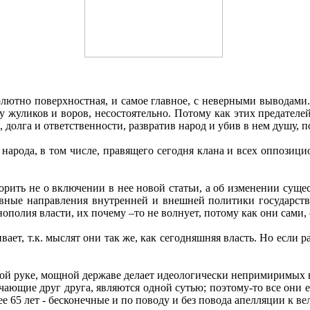
лютно поверхностная, и самое главное, с неверными выводами. 
 жуликов и воров, несостоятельно. Потому как этих предателей,
 долга и ответственности, развратив народ и убив в нем душу, 
 народа, в том числе, правящего сегодня клана и всех оппозици
рить не о включении в нее новой статьи, а об изменении сущес
ные направления внутренней и внешней политики государства
нополия власти, их почему –то не волнует, потому как они сами,
вает, т.к. мыслят они так же, как сегодняшняя власть. Но если
рдой руке, мощной державе делает идеологически непримиримых
ающие друг друга, являются одной сутью; поэтому-то все они е
 65 лет - бесконечные и по поводу и без повода апелляции к ве