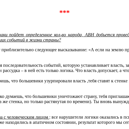
***
ки пойдет определенное кол-во народа, АВН добьется провед
ших событий в жизни страны?
т приблизительно следующее высказывание: «А если на землю п
ая последовательность событий, которую устанавливает власть,
и рассудка – в ней есть только логика. Что власть допускает, а 
ришь, что большевики узурпировали власть ,тебя ставят к стенке
ько думаешь, что большевики уничтожают страну, тебя приглаша
та же стенка, но только растянутая по времени). Ты вновь вынуж
ма с человеческим лицом
: все нарушители логики оказались в пс
уже находились в апатичном состоянии, результат которого мы с