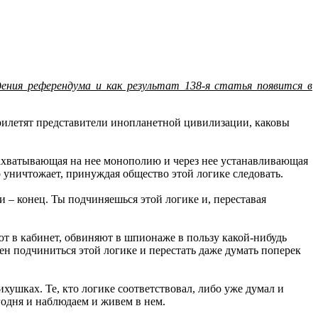
ения референдума и как результат 138-я статья появится в
рилетят представители инопланетной цивилизации, каковы
 захватывающая на нее монополию и через нее устанавливающая
что уничтожает, принуждая общество этой логике следовать.
 и – конец. Ты подчиняешься этой логике и, переставая
ют в кабинет, обвиняют в шпионаже в пользу какой-нибудь
ден подчиниться этой логике и перестать даже думать поперек
ихушках. Те, кто логике соответствовал, либо уже думал и
егодня и наблюдаем и живем в нем.