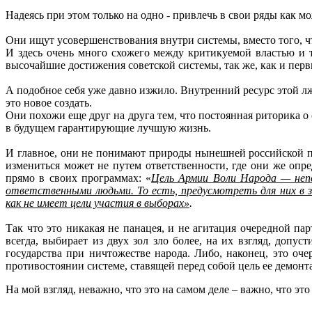
Надеясь при этом только на одно - привлечь в свои ряды как 
Они ищут усовершенствования внутри системы, вместо того, ч
И здесь очень много схожего между критикуемой властью и те
высочайшие достижения советской системы, так же, как и первы
А подобное себя уже давно изжило. Внутренний ресурс этой лж
это новое создать.
Они похожи еще друг на друга тем, что постоянная риторика о
в будущем гарантирующие лучшую жизнь.
И главное, они не понимают природы нынешней российской по
измениться может не путем ответственности, где они же опр
прямо в своих программах: «
Цель Армии Воли Народа — непо
ответственными людьми. То есть, предусмотреть для них в за
как не имеет цели участия в выборах»
.
Так что это никакая не панацея, и не агитация очередной парт
всегда, выбирает из двух зол зло более, на их взгляд, допу
государства при ничтожестве народа. Либо, наконец, это оч
противостоянии системе, ставящей перед собой цель ее демонта
На мой взгляд, неважно, что это на самом деле – важно, что это