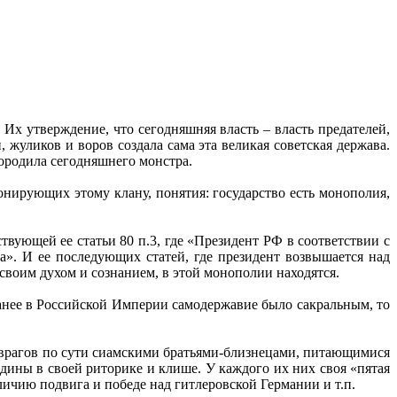
Их утверждение, что сегодняшняя власть – власть предателей,
 жуликов и воров создала сама эта великая советская держава.
породила сегодняшнего монстра.
онирующих этому клану, понятия: государство есть монополия,
твующей ее статьи 80 п.3, где «Президент РФ в соответствии с
». И ее последующих статей, где президент возвышается над
 своим духом и сознанием, в этой монополии находятся.
 ранее в Российской Империи самодержавие было сакральным, то
 врагов по сути сиамскими братьями-близнецами, питающимися
дины в своей риторике и клише. У каждого их них своя «пятая
личию подвига и победе над гитлеровской Германии и т.п.