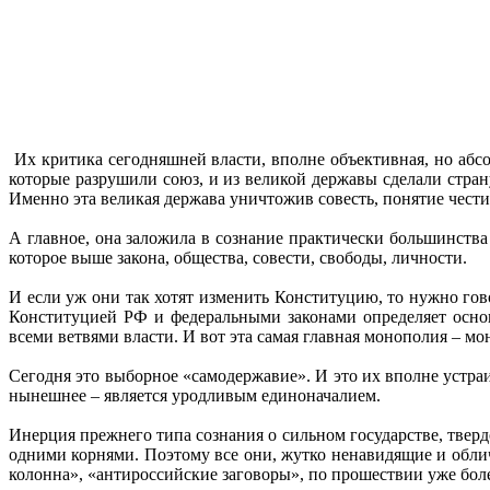
Их критика сегодняшней власти, вполне объективная, но абсо
которые разрушили союз, и из великой державы сделали страну
Именно эта великая держава уничтожив совесть, понятие чести,
А главное, она заложила в сознание практически большинства
которое выше закона, общества, совести, свободы, личности.
И если уж они так хотят изменить Конституцию, то нужно гово
Конституцией РФ и федеральными законами определяет основ
всеми ветвями власти. И вот эта самая главная монополия – мо
Сегодня это выборное «самодержавие». И это их вполне устраи
нынешнее – является уродливым единоначалием.
Инерция прежнего типа сознания о сильном государстве, тве
одними корнями. Поэтому все они, жутко ненавидящие и облич
колонна», «антироссийские заговоры», по прошествии уже более