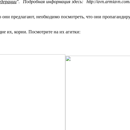
едерации
". Подробная информация здесь: http://avn.armiavn.co
"
то они предлагают, необходимо посмотреть, что они пропагандиру
ие их, корни. Посмотрите на их агитки: