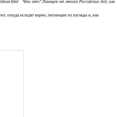
m/about.html Что это? Панацея от многих Российских бед, или
ют, откуда исходят корни, питающие их взгляды и, как