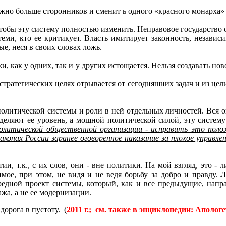
можно больше сторонников и сменит ь одного «красного монарха»
тобы эту систему полностью изменить. Неправовое государство о
ми, кто ее критикует. Власть имитирует законность, независи
е, неся в своих словах ложь.
и, как у одних, так и у других истощается. Нельзя создавать но
 стратегических целях отрывается от сегодняшних задач и из це
литической системы и роли в ней отдельных личностей. Вся он
еделяют ее уровень, а мощной политической силой, эту систему
литической общественной организации - исправить это поло
конах России заранее оговоренное наказание за плохое управле
ии, т.к., с их слов, они - вне политики. На мой взгляд, это -
стимое, при этом, не видя и не ведя борьбу за добро и правду
ередной проект системы, который, как и все предыдущие, напр
жа, а не ее модернизации.
 дорога в пустоту.
(
2011 г.; см. также в энциклопедии: Аполо