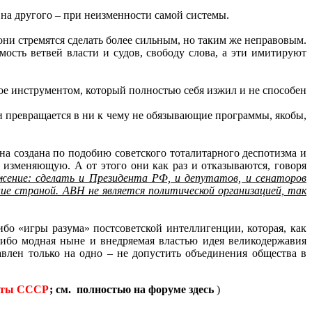
 на другого – при неизменности самой системы.
ни стремятся сделать более сильным, но таким же неправовым.
мость ветвей власти и судов, свободу слова, а эти имитируют
вое инструментом, который полностью себя изжил и не способен
ли превращается в ни к чему не обязывающие программы, якобы,
а создана по подобию советского тоталитарного деспотизма и
 изменяющую. А от этого они как раз и отказываются, говоря
жение: сделать и Президента РФ, и депутатов, и сенаторов
ние страной. АВН не является политической организацией, так
 либо «игры разума» постсоветской интеллигенции, которая, как
. Либо модная ныне и внедряемая властью идея великодержавия
авлен только на одно – не допустить объединения общества в
геты СССР
; см. полностью на форуме здесь
)