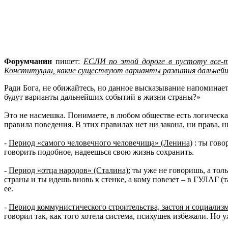
Форумчанин
пишет:
ЕСЛИ по этой дороге в пустоту все-та
Конституции, какие существуют варианты развития дальней
Ради Бога, не обижайтесь, но данное высказывание напоминае
будут варианты дальнейших событий в жизни страны?»
Это не насмешка. Понимаете, в любом обществе есть логическ
правила поведения. В этих правилах нет ни закона, ни права, н
-
Период «самого человечного человечища» (Ленина)
: ты гово
говорить подобное, надеешься свою жизнь сохранить.
-
Период «отца народов» (Сталина):
ты уже не говоришь, а тол
страны и ты идешь вновь к стенке, а кому повезет – в ГУЛАГ (
ее.
-
Период коммунистического строительства, застоя и социализ
говорил так, как того хотела система, психушек избежали. Но 