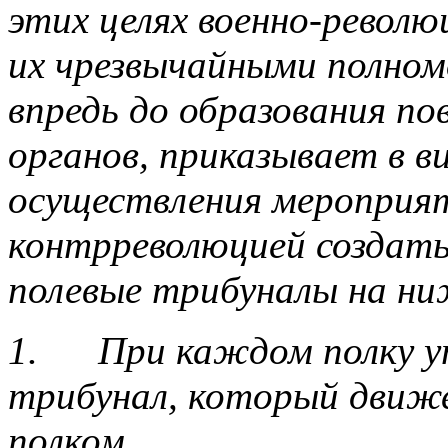
этих целях военно-револ
их чрезвычайными полн
впредь до образования по
органов, приказывает в в
осуществления мероприят
контрреволюцией создать
полевые трибуналы на ни
1. При каждом полку у
трибунал, который движ
полком.