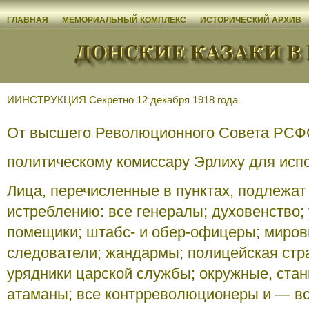
ГЛАВНАЯ
МЕМОРИАЛЬНЫЙ КОМПЛЕКС
ИСТОРИЧЕСКИЙ АРХИВ
ИИНСТРУКЦИЯ Секретно 12 декабря 1918 года
От высшего Революционного Совета РСФ
политическому комиссару Эрлиху для исп
Лица, перечисленные в пунктах, подлежат
истреблению: все генералы; духовенство
помещики; штабс- и обер-офицеры; миров
следователи; жандармы; полицейская стр
урядники царской службы; окружные, стан
атаманы; все контрреволюционеры и — вс