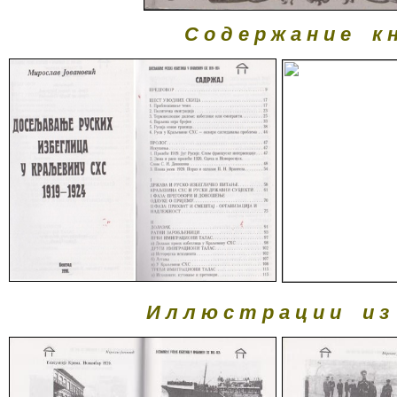
С о д е р ж а н и е к н
И л л ю с т р а ц и и и з 