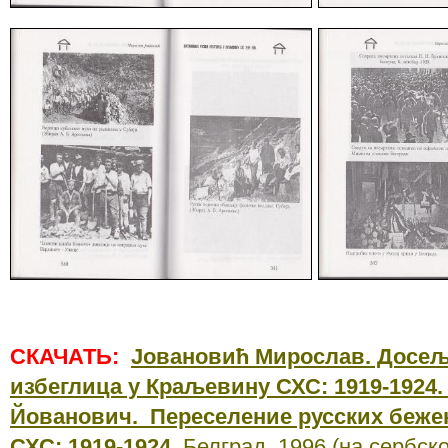
СКАЧАТЬ:
Jовановић Мирослав. Досељ
избеглица у Краљевину СХС: 1919-1924.
Йованович. Переселение русских беже
СХС: 1919-1924
. Белград, 1996 (на сербс