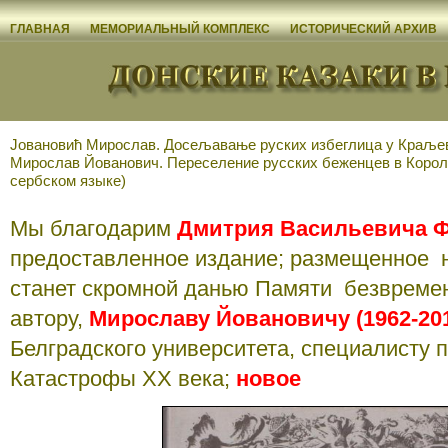
ГЛАВНАЯ
МЕМОРИАЛЬНЫЙ КОМПЛЕКС
ИСТОРИЧЕСКИЙ АРХИВ
Jовановић Мирослав. Досељавање руских избеглица у Краљеви
Мирослав Йованович. Переселение русских беженцев в Короле
сербском языке)
Мы благодарим
Дмитрия Васильевича 
предоставленное издание; размещенное н
станет скромной данью Памяти безвреме
автору,
Мирославу Йовановичу (1962-201
Белградского университета, специалисту 
Катастрофы ХХ века;
новое