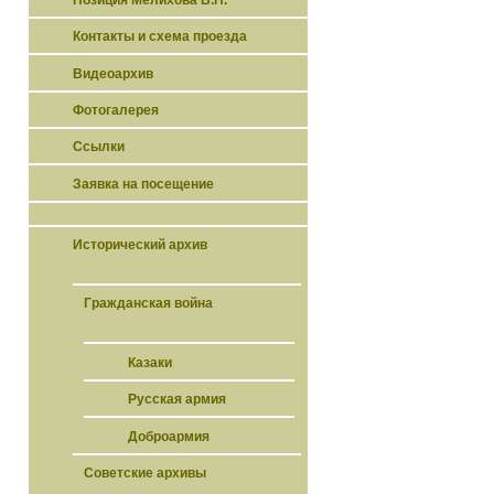
Контакты и схема проезда
Видеоархив
Фотогалерея
Ссылки
Заявка на посещение
Исторический архив
Гражданская война
Казаки
Русская армия
Доброармия
Советские архивы