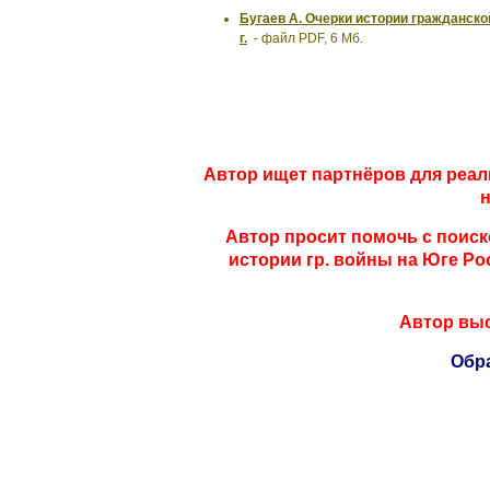
Бугаев А. Очерки истории гражданской
г.
- файл PDF, 6 Мб.
Автор ищет партнёров для реал
н
Автор просит помочь с поиск
истории гр. войны на Юге Р
Автор выс
Обр