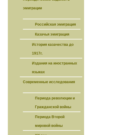
эмиграции
Российская эмиграция
Казачья эмиграция
История казачества до
1917г.
Издания на иностранных
языках
Современные исследования
Периода революции и
Гражданской войны
Периода Второй
мировой войны