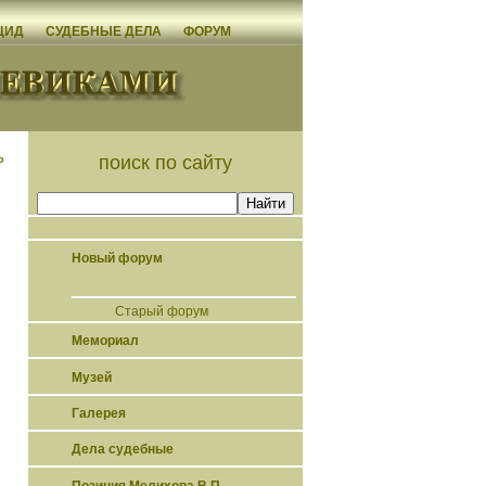
ЦИД
СУДЕБНЫЕ ДЕЛА
ФОРУМ
ь
поиск по сайту
Новый форум
Старый форум
Мемориал
Музей
Галерея
Дела судебные
Позиция Мелихова В.П.