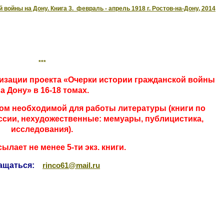
 войны на Дону. Книга 3. февраль - апрель 1918 г. Ростов-на-Дону, 2014
***
изации проекта «Очерки истории гражданской войны
а Дону» в 16-18 томах.
ом необходимой для работы литературы (книги по
оссии, нехудожественные: мемуары, публицистика,
исследования).
ылает не менее 5-ти экз. книги.
ащаться:
rinco61@mail.ru