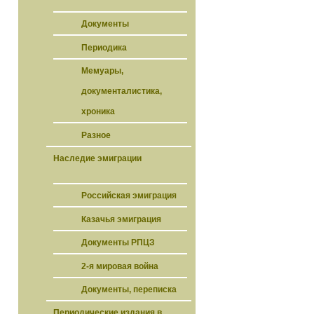
Документы
Периодика
Мемуары,
документалистика,
хроника
Разное
Наследие эмиграции
Российская эмиграция
Казачья эмиграция
Документы РПЦЗ
2-я мировая война
Документы, переписка
Периодические издания в